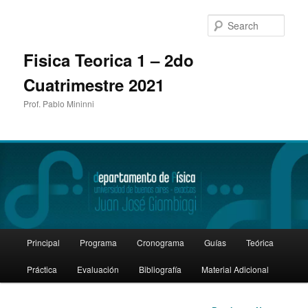
Sear
Fisica Teorica 1 – 2do
Cuatrimestre 2021
Prof. Pablo Mininni
Main
Principal
Programa
Cronograma
Guías
Teórica
Skip
menu
Práctica
Evaluación
Bibliografía
Material Adicional
to
primary