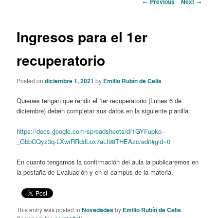
Post
←
Previous
Next
→
navigation
content
Ingresos para el 1er
recuperatorio
Posted on
diciembre 1, 2021
by
Emilio Rubín de Celis
Quienes tengan que rendir el 1er recuperatorio (Lunes 6 de
diciembre) deben completar sus datos en la siguiente planilla:
https://docs.google.com/spreadsheets/d/1GYFupko–
_GbbCQyz3q-LXwrRRddLox7aLI98THEAzc/edit#gid=0
En cuanto tengamos la confirmación del aula la publicaremos en
la pestaña de Evaluación y en el campus de la materia.
This entry was posted in
Novedades
by
Emilio Rubín de Celis
.