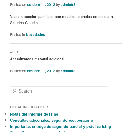
Posted on
octubre 11, 2012
by
adminft3
Vean la sección parciales con detalles espacios de consulta.
Saludos Claudio
Posted in
Novedades
ASIDE
Actualizamos material adicional.
Posted on
octubre 11, 2012
by
adminft3
S
e
a
r
ENTRADAS RECIENTES
c
Notas del Informe de Ising
h
Consultas adiconales: segundo recuperatorio
Importante: entrega de segundo parcial y práctica Ising