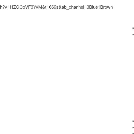
atch?v=HZGCoVF3YvM&t=669s&ab_channel=3Blue1Brown