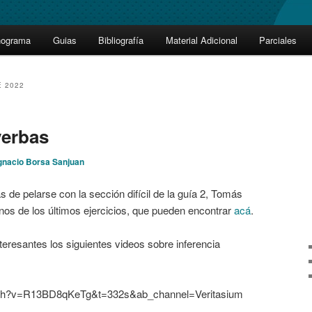
nograma
Guias
Bibliografía
Material Adicional
Parciales
 2022
yerbas
gnacio Borsa Sanjuan
 de pelarse con la sección difícil de la guía 2, Tomás
os de los últimos ejercicios, que pueden encontrar
acá
.
teresantes los siguientes videos sobre inferencia
tch?v=R13BD8qKeTg&t=332s&ab_channel=Veritasium