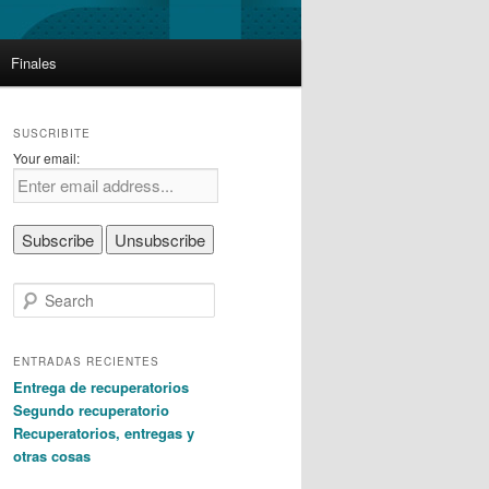
Finales
SUSCRIBITE
Your email:
S
e
a
r
ENTRADAS RECIENTES
c
Entrega de recuperatorios
h
Segundo recuperatorio
Recuperatorios, entregas y
otras cosas