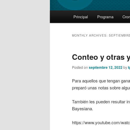
Main
Principal
Programa
Cro
Skip
Skip
menu
to
to
MONTHLY ARCHIVES:
SEPTIEMBRE
primary
secondary
Conteo y otras 
content
content
Posted on
septiembre 12, 2022
by
I
Para aquellos que tengan ganas
preparó unas notas sobre algun
También les pueden resultar in
Bayesiana.
https://www.youtube.com/wa