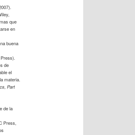
2007).
iley,
temas que
tarse en
 una buena
Press).
es de
ble el
la materia.
ics, Part
e de la
 Press,
os