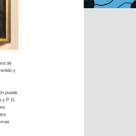
era de
ertido y
ión puede
 y P. D.
bre
ara
remas