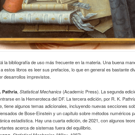
á la bibliografía de uso más frecuente en la materia. Una buena man
a estos libros es leer sus prefacios, lo que en general es bastante div
r desarrollos imprevistos.
. Pathria
,
Statistical Mechanics
(Academic Press). La segunda edic
ntrarse en la Hemeroteca del DF. La tercera edición, por R. K. Pathria
e, tiene algunos temas adicionales, incluyendo nuevas secciones so
ensados de Bose-Einstein y un capítulo sobre métodos numéricos p
nica estadística. Hay una cuarta edición, de 2021, con algunos teo
rtantes acerca de sistemas fuera del equilibrio.
Huang
,
Statistical Mechanics
(Wiley, 1987).