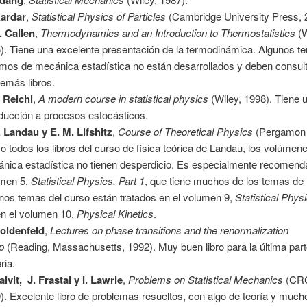
Kardar
,
Statistical Physics of Particles
(Cambridge University Press, 
. Callen
,
Thermodynamics and an Introduction to Thermostatistics
(W
). Tiene una excelente presentación de la termodinámica. Algunos 
mos de mecánica estadística no están desarrollados y deben consul
demás libros.
. Reichl
,
A modern course in statistical physics
(Wiley, 1998). Tiene
oducción a procesos estocásticos.
. Landau y E. M. Lifshitz
,
Course of Theoretical Physics
(Pergamon 
 todos los libros del curso de física teórica de Landau, los volúmen
nica estadística no tienen desperdicio. Es especialmente recomenda
men 5,
Statistical Physics, Part 1
, que tiene muchos de los temas de 
nos temas del curso están tratados en el volumen 9,
Statistical Phys
n el volumen 10,
Physical Kinetics
.
oldenfeld
,
Lectures on phase transitions and the renormalization
up
(Reading, Massachusetts, 1992). Muy buen libro para la última part
ria.
alvit, J. Frastai y I. Lawrie
,
Problems on Statistical Mechanics
(CRC
). Excelente libro de problemas resueltos, con algo de teoría y much