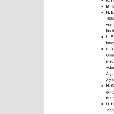
M. 
H. B
1985
vere
los 
L. E
intr
L. D
Como
mecá
volu
Algu
2
y e
N. G
gro
mate
D. D
1999