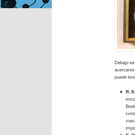
Debajo est
acercarse 
puede tene
R. K
enco
Beal
cond
mecá
impo
K. 