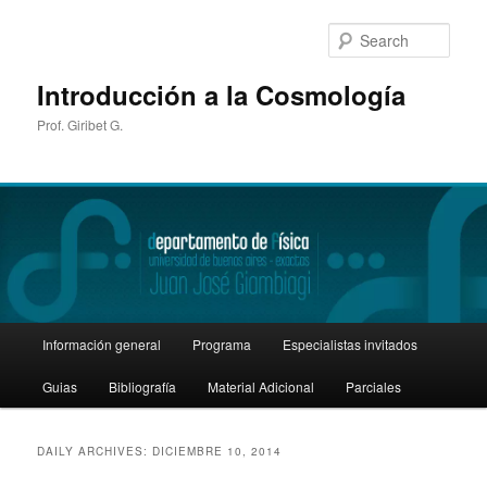
Sear
Introducción a la Cosmología
Prof. Giribet G.
Main
Información general
Programa
Especialistas invitados
Skip
Skip
menu
Guias
Bibliografía
Material Adicional
Parciales
to
to
primary
secondary
DAILY ARCHIVES:
DICIEMBRE 10, 2014
content
content