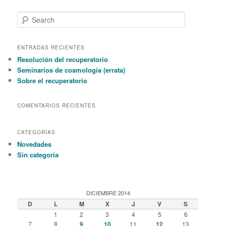
S
e
a
r
ENTRADAS RECIENTES
c
Resolución del recuperatorio
h
Seminarios de cosmología (errata)
Sobre el recuperatorio
COMENTARIOS RECIENTES
CATEGORÍAS
Novedades
Sin categoría
DICIEMBRE 2014
D
L
M
X
J
V
S
1
2
3
4
5
6
7
8
9
10
11
12
13