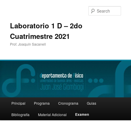
Sear
Laboratorio 1 D – 2do
Cuatrimestre 2021
Prof. Joaquín Sacanell
Main
Principal
Programa
Cronograma
Guias
Skip
menu
Examen
Bibliografía
Material Adicional
to
primary