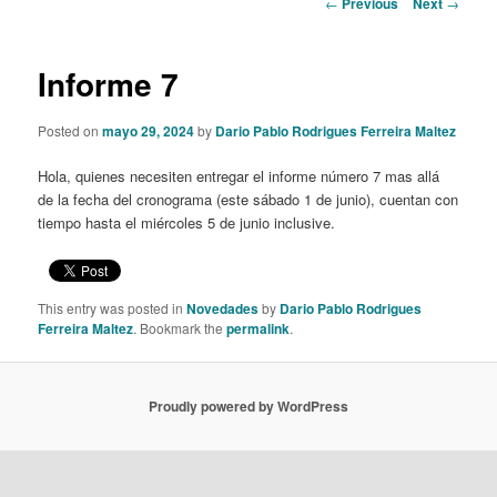
Post
←
Previous
Next
→
navigation
content
Informe 7
Posted on
mayo 29, 2024
by
Dario Pablo Rodrigues Ferreira Maltez
Hola, quienes necesiten entregar el informe número 7 mas allá
de la fecha del cronograma (este sábado 1 de junio), cuentan con
tiempo hasta el miércoles 5 de junio inclusive.
This entry was posted in
Novedades
by
Dario Pablo Rodrigues
Ferreira Maltez
. Bookmark the
permalink
.
Proudly powered by WordPress