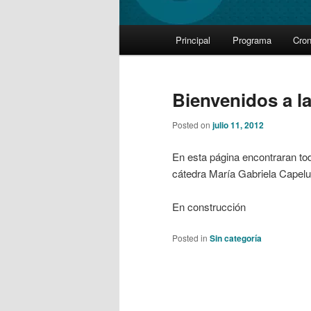
Main
Principal
Programa
Cro
Skip
Skip
menu
to
to
Bienvenidos a la
primary
secondary
Posted on
julio 11, 2012
content
content
En esta página encontraran tod
cátedra María Gabriela Capelu
En construcción
Posted in
Sin categoría