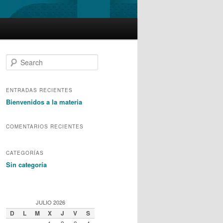
S
e
a
r
ENTRADAS RECIENTES
c
Bienvenidos a la materia
h
COMENTARIOS RECIENTES
CATEGORÍAS
Sin categoría
JULIO 2026
D
L
M
X
J
V
S