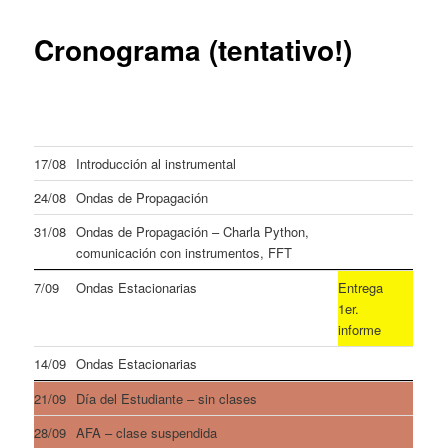
content
Cronograma (tentativo!)
17/08
Introducción al instrumental
24/08
Ondas de Propagación
31/08
Ondas de Propagación – Charla Python,
comunicación con instrumentos, FFT
7/09
Ondas Estacionarias
Entrega
1er.
informe
14/09
Ondas Estacionarias
21/09
Día del Estudiante – sin clases
28/09
AFA – clase suspendida