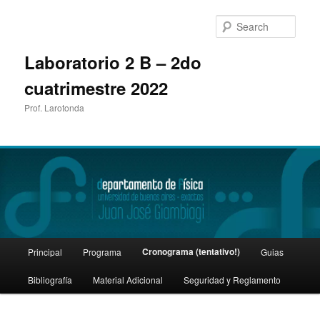
Sear
Laboratorio 2 B – 2do
cuatrimestre 2022
Prof. Larotonda
Main
Cronograma (tentativo!)
Principal
Programa
Guias
Skip
menu
Bibliografía
Material Adicional
Seguridad y Reglamento
to
primary