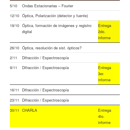
5/10
Ondas Estacionarias – Fourier
12/10
Óptica, Polarización (detector y fuente)
19/10
Óptica, formación de imágenes y registro
Entrega
digital
2do.
informe
26/10
Óptica, resolución de sist. ópticos?
2/11
Difracción / Espectroscopía
9/11
Difracción / Espectroscopía
Entrega
3er.
informe
16/11
Difracción / Espectroscopía
23/11
Difracción / Espectroscopía
30/11
CHARLA
Entrega
4to.
informe