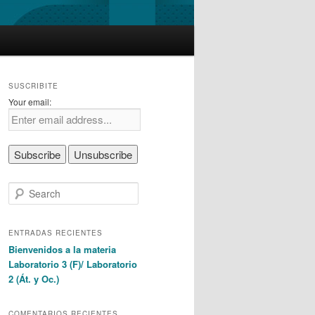
SUSCRIBITE
Your email:
S
e
a
r
ENTRADAS RECIENTES
c
Bienvenidos a la materia
h
Laboratorio 3 (F)/ Laboratorio
2 (Át. y Oc.)
COMENTARIOS RECIENTES