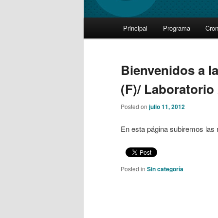
Main
Principal
Programa
Cro
Skip
Skip
menu
to
to
Bienvenidos a la
primary
secondary
(F)/ Laboratorio 
content
content
Posted on
julio 11, 2012
En esta página subiremos las 
Posted in
Sin categoría