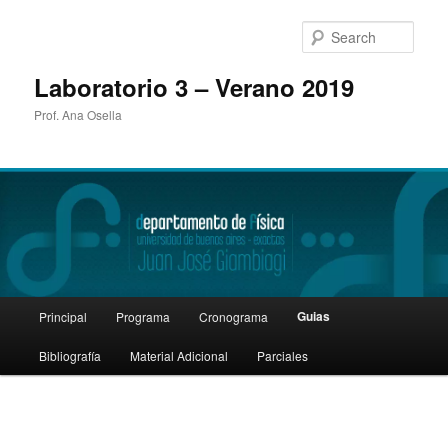
Sear
Laboratorio 3 – Verano 2019
Prof. Ana Osella
Main
Guias
Principal
Programa
Cronograma
Skip
menu
Bibliografía
Material Adicional
Parciales
to
primary
content