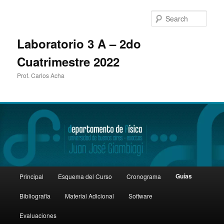
Sear
Laboratorio 3 A – 2do
Cuatrimestre 2022
Prof. Carlos Acha
Main
Guías
Principal
Esquema del Curso
Cronograma
Skip
menu
Bibliografía
Material Adicional
Software
to
Evaluaciones
primary