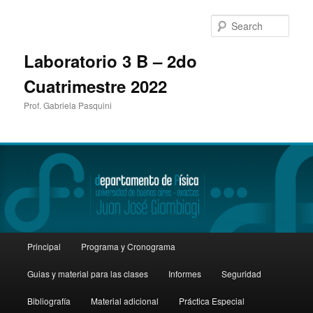
Sear
Laboratorio 3 B – 2do
Cuatrimestre 2022
Prof. Gabriela Pasquini
Main
Principal
Programa y Cronograma
Skip
Skip
menu
Guias y material para las clases
Informes
Seguridad
to
to
Bibliografía
Material adicional
Práctica Especial
primary
secondary