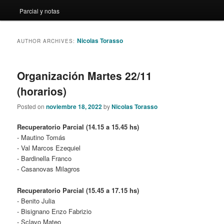
Parcial y notas
content
content
Nicolas Torasso
AUTHOR ARCHIVES:
Organización Martes 22/11
(horarios)
Posted on
noviembre 18, 2022
by
Nicolas Torasso
Recuperatorio Parcial (14.15 a 15.45 hs)
- Mautino Tomás
- Val Marcos Ezequiel
- Bardinella Franco
- Casanovas Milagros
Recuperatorio Parcial (15.45 a 17.15 hs)
- Benito Julia
- Bisignano Enzo Fabrizio
- Sclavo Mateo