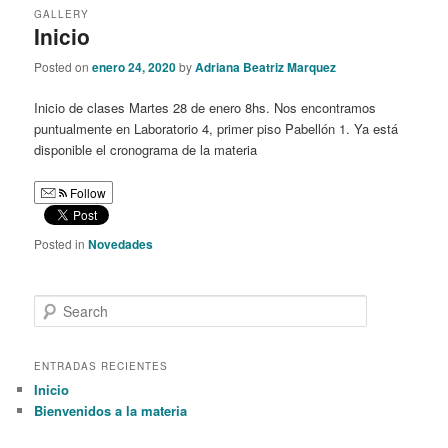
GALLERY
Inicio
Posted on
enero 24, 2020
by
Adriana Beatriz Marquez
Inicio de clases Martes 28 de enero 8hs. Nos encontramos
puntualmente en Laboratorio 4, primer piso Pabellón 1. Ya está
disponible el cronograma de la materia
Follow
Posted in
Novedades
S
e
a
r
ENTRADAS RECIENTES
c
Inicio
h
Bienvenidos a la materia