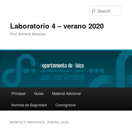
Sear
Laboratorio 4 – verano 2020
Prof. Adriana Marquez
Main
Principal
Guias
Material Adicional
Skip
Skip
menu
Normas de Seguridad
Cronograma
to
to
primary
secondary
MONTHLY ARCHIVES:
ENERO 2020
content
content