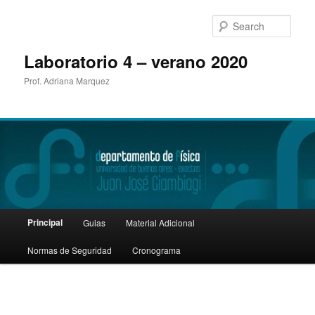
Sear
Laboratorio 4 – verano 2020
Prof. Adriana Marquez
Main
Principal
Guias
Material Adicional
Skip
menu
Normas de Seguridad
Cronograma
to
primary
content