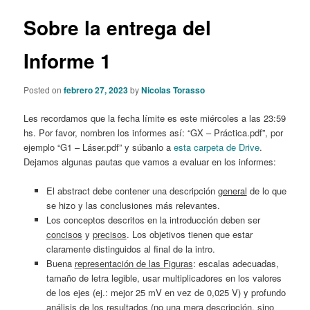
Sobre la entrega del
Informe 1
Posted on
febrero 27, 2023
by
Nicolas Torasso
Les recordamos que la fecha límite es este miércoles a las 23:59
hs. Por favor, nombren los informes así: “GX – Práctica.pdf”, por
ejemplo “G1 – Láser.pdf” y súbanlo a
esta carpeta de Drive
.
Dejamos algunas pautas que vamos a evaluar en los informes:
El abstract debe contener una descripción
general
de lo que
se hizo y las conclusiones más relevantes.
Los conceptos descritos en la introducción deben ser
concisos
y
precisos
. Los objetivos tienen que estar
claramente distinguidos al final de la intro.
Buena
representación de las Figuras
: escalas adecuadas,
tamaño de letra legible, usar multiplicadores en los valores
de los ejes (ej.: mejor 25 mV en vez de 0,025 V) y profundo
análisis de los resultados (no una mera descripción, sino