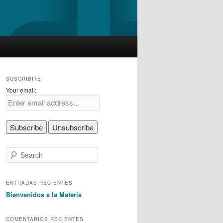
SUSCRIBITE
Your email:
S
e
a
r
ENTRADAS RECIENTES
c
Bienvenidos a la Materia
h
COMENTARIOS RECIENTES