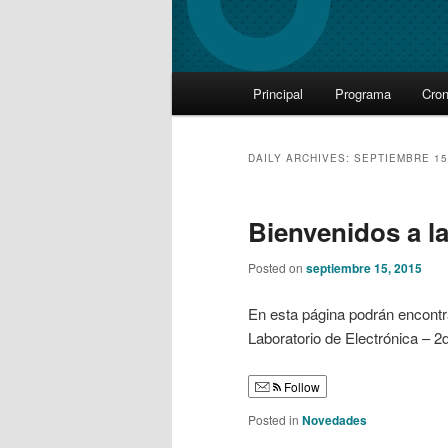
Main
Principal
Programa
Cro
Skip
Skip
menu
to
to
DAILY ARCHIVES:
SEPTIEMBRE 15
primary
secondary
Bienvenidos a la
content
content
Posted on
septiembre 15, 2015
En esta página podrán encontra
Laboratorio de Electrónica – 2
Follow
Posted in
Novedades