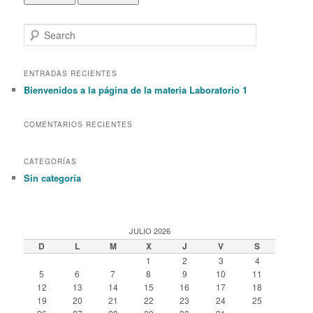
S
e
a
r
ENTRADAS RECIENTES
c
Bienvenidos a la página de la materia Laboratorio 1
h
COMENTARIOS RECIENTES
CATEGORÍAS
Sin categoría
JULIO 2026
D
L
M
X
J
V
S
1
2
3
4
5
6
7
8
9
10
11
12
13
14
15
16
17
18
19
20
21
22
23
24
25