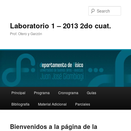
Sear
Laboratorio 1 – 2013 2do cuat.
Prof. Otero y Garzón
Main
Principal
Programa
Cronograma
Guías
Skip
Skip
menu
Bibliografía
Material Adicional
Parciales
to
to
primary
secondary
Bienvenidos a la página de la
content
content