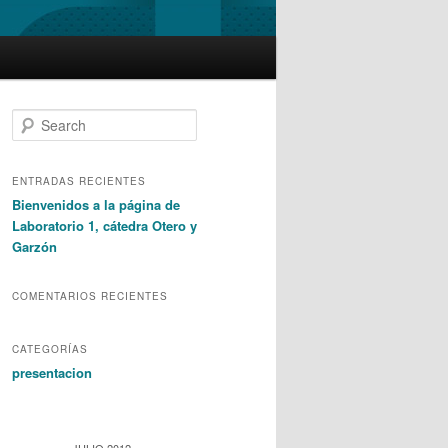
S
e
a
r
ENTRADAS RECIENTES
c
Bienvenidos a la página de
h
Laboratorio 1, cátedra Otero y
Garzón
COMENTARIOS RECIENTES
CATEGORÍAS
presentacion
JULIO 2012