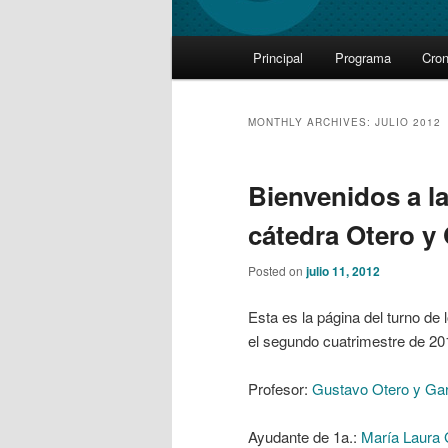
Main
Principal
Programa
Cro
Skip
Skip
menu
to
to
MONTHLY ARCHIVES:
JULIO 2012
primary
secondary
Bienvenidos a la
content
content
cátedra Otero y
Posted on
julio 11, 2012
Esta es la página del turno de 
el segundo cuatrimestre de 2
Profesor:
Gustavo Otero y Ga
Ayudante de 1a.:
María Laura 