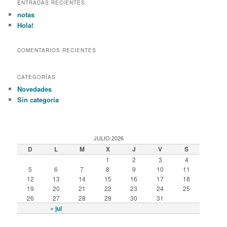
r
ENTRADAS RECIENTES
c
notas
h
Hola!
COMENTARIOS RECIENTES
CATEGORÍAS
Novedades
Sin categoría
JULIO 2026
D
L
M
X
J
V
S
1
2
3
4
5
6
7
8
9
10
11
12
13
14
15
16
17
18
19
20
21
22
23
24
25
26
27
28
29
30
31
« jul