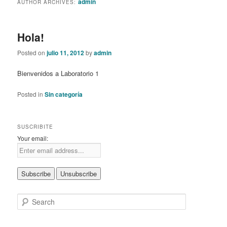
admin
AUTHOR ARCHIVES:
content
content
Hola!
Posted on
julio 11, 2012
by
admin
Bienvenidos a Laboratorio 1
Posted in
Sin categoría
SUSCRIBITE
Your email:
S
e
a