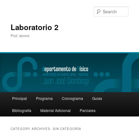
Sear
Laboratorio 2
Prof. Iemmi
Main
Principal
Programa
Cronograma
Guias
Skip
Skip
menu
Bibliografía
Material Adicional
Parciales
to
to
primary
secondary
CATEGORY ARCHIVES:
SIN CATEGORÍA
content
content