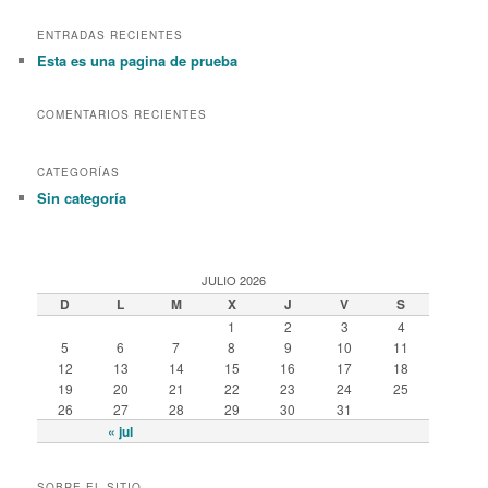
a
r
ENTRADAS RECIENTES
c
Esta es una pagina de prueba
h
COMENTARIOS RECIENTES
CATEGORÍAS
Sin categoría
JULIO 2026
D
L
M
X
J
V
S
1
2
3
4
5
6
7
8
9
10
11
12
13
14
15
16
17
18
19
20
21
22
23
24
25
26
27
28
29
30
31
« jul
SOBRE EL SITIO