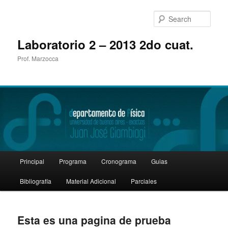
Sear
Laboratorio 2 – 2013 2do cuat.
Prof. Marzocca
Main
Principal
Programa
Cronograma
Guias
Skip
Skip
menu
Bibliografía
Material Adicional
Parciales
to
to
primary
secondary
Esta es una pagina de prueba
content
content