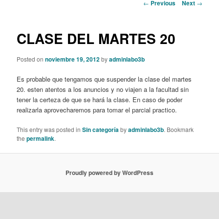
Post
←
Previous
Next
→
navigation
CLASE DEL MARTES 20
Posted on
noviembre 19, 2012
by
adminlabo3b
Es probable que tengamos que suspender la clase del martes
20. esten atentos a los anuncios y no viajen a la facultad sin
tener la certeza de que se hará la clase. En caso de poder
realizarla aprovecharemos para tomar el parcial practico.
This entry was posted in
Sin categoría
by
adminlabo3b
. Bookmark
the
permalink
.
Proudly powered by WordPress