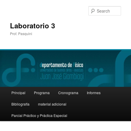
Sear
Laboratorio 3
Prof. Pasquini
Main
Principal
Programa
Cronograma
Informes
Skip
menu
Bibliografía
material adicional
to
Parcial Práctico y Práctica Especial
primary
content