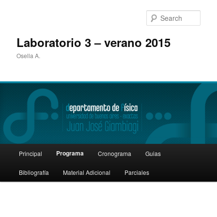
Sear
Laboratorio 3 – verano 2015
Osella A.
Main
Programa
Principal
Cronograma
Guias
Skip
menu
Bibliografía
Material Adicional
Parciales
to
primary
content