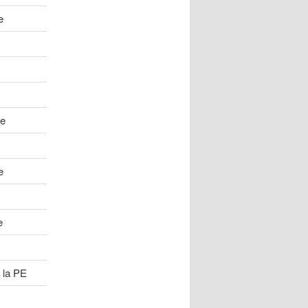
e
me
e
e
 la PE