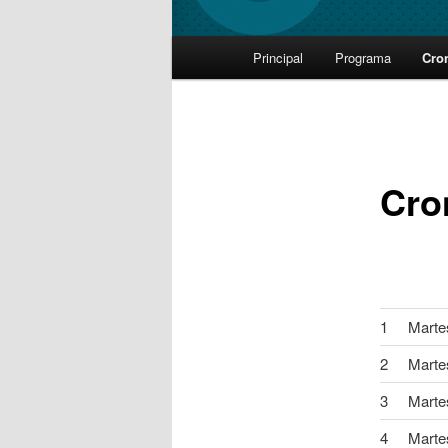
Main
Principal
Programa
Cro
Skip
menu
to
primary
Cro
content
1
Marte
2
Marte
3
Marte
4
Marte