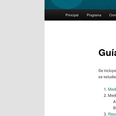
Main
Principal
Programa
Cro
Skip
menu
to
primary
Guí
content
Se incluye
se estudia
Medi
Medi
Res