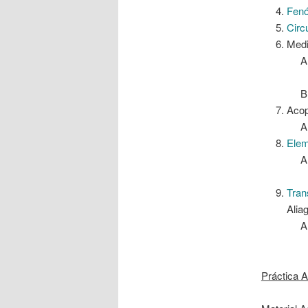
Fenó
Circ
Medi
Acop
Elem
Tran
Alia
Práctica 