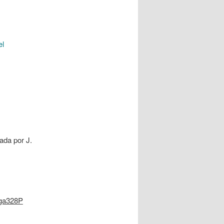
el
ada por J.
ega328P