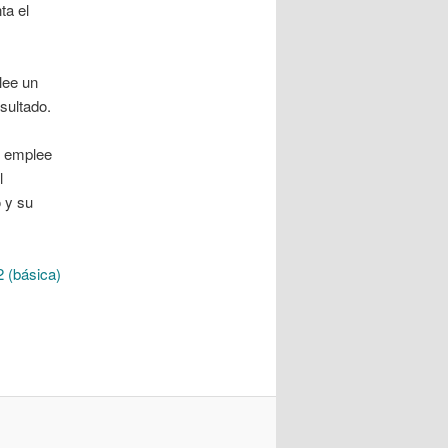
ta el
lee un
sultado.
e emplee
l
o y su
 (básica)