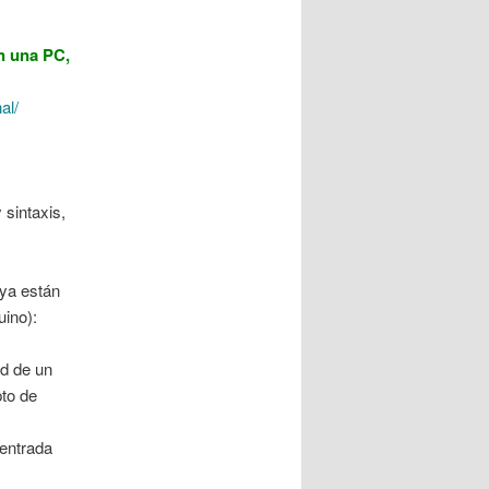
n una PC,
al/
 sintaxis,
 ya están
uino):
ad de un
pto de
 entrada