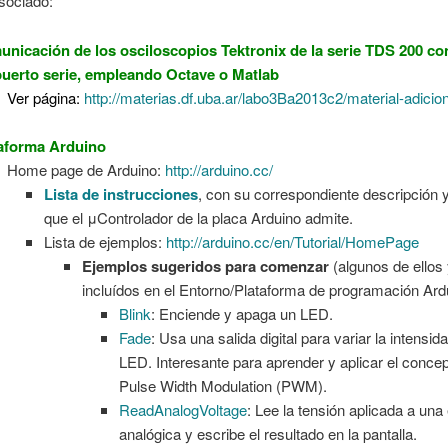
sociado:
nicación de los osciloscopios Tektronix de la serie TDS 200 co
puerto serie, empleando Octave o Matlab
Ver página:
http://materias.df.uba.ar/labo3Ba2013c2/material-adicion
aforma Arduino
Home page de Arduino:
http://arduino.cc/
Lista de instrucciones
, con su correspondiente descripción y
que el μControlador de la placa Arduino admite.
Lista de ejemplos:
http://arduino.cc/en/Tutorial/HomePage
Ejemplos sugeridos para comenzar
(algunos de ellos
incluídos en el Entorno/Plataforma de programación Ard
Blink
: Enciende y apaga un LED.
Fade
: Usa una salida digital para variar la intensid
LED. Interesante para aprender y aplicar el conce
Pulse Width Modulation (PWM).
ReadAnalogVoltage
: Lee la tensión aplicada a una
analógica y escribe el resultado en la pantalla.