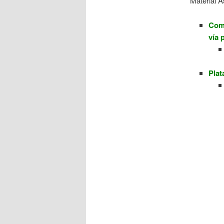
Material A
Comu
vía 
Plat