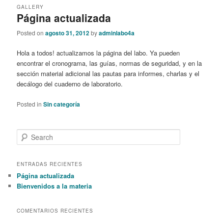
GALLERY
Página actualizada
Posted on
agosto 31, 2012
by
adminlabo4a
Hola a todos! actualizamos la página del labo. Ya pueden
encontrar el cronograma, las guías, normas de seguridad, y en la
sección material adicional las pautas para informes, charlas y el
decálogo del cuaderno de laboratorio.
Posted in
Sin categoría
S
e
a
r
ENTRADAS RECIENTES
c
Página actualizada
h
Bienvenidos a la materia
COMENTARIOS RECIENTES