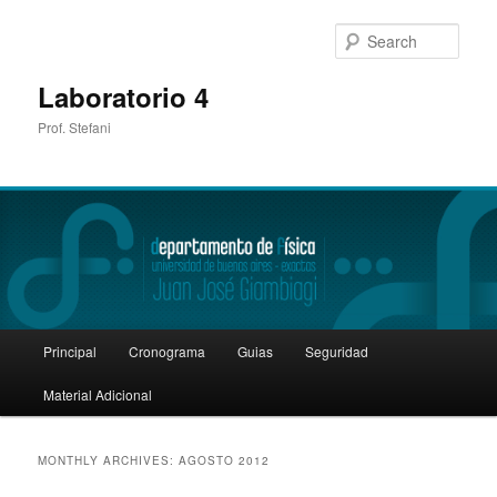
Sear
Laboratorio 4
Prof. Stefani
Main
Principal
Cronograma
Guias
Seguridad
Skip
Skip
menu
Material Adicional
to
to
primary
secondary
MONTHLY ARCHIVES:
AGOSTO 2012
content
content