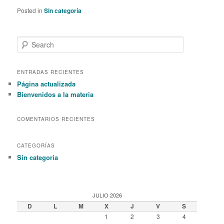
Posted in
Sin categoría
S
e
a
r
ENTRADAS RECIENTES
c
Página actualizada
h
Bienvenidos a la materia
COMENTARIOS RECIENTES
CATEGORÍAS
Sin categoría
JULIO 2026
D
L
M
X
J
V
S
1
2
3
4