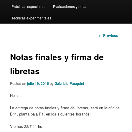
Prácticas especiales
Evaluaciones y notas
content
Técnicas experimentales
Post
←
Previous
navigation
Notas finales y firma de
libretas
Posted on
julio 19, 2016
by
Gabriela Pasquini
Hola
La entrega de notas finales y firma de libretas, será en la oficina
B41, planta baja P1, en los siguientes horarios:
Viernes 22/7 11 hs