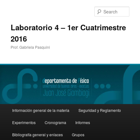
Sear
Laboratorio 4 – 1er Cuatrimestre
2016
Prof. Gabriela Pasquini
Main
Información general de la materia
Seguridad y Reglamento
Skip
menu
Experimentos
Cronograma
Informes
to
Bibliografía general y enlaces
Grupos
primary