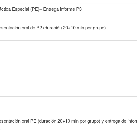
áctica Especial (PE)– Entrega informe P3
esentación oral de P2 (duración 20+10 min por grupo)
E
E
E
E
esentación oral PE (duración 20+10 min por grupo) y entrega de info
.