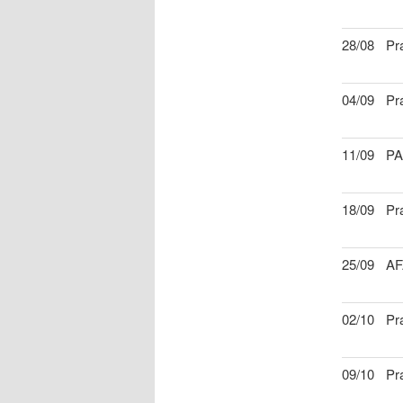
28/08
Pr
04/09
Pr
11/09
P
18/09
Pr
25/09
AF
02/10
Pr
09/10
Pr