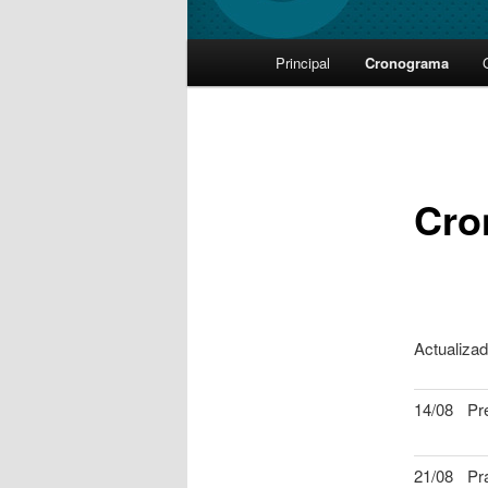
Main
Principal
Cronograma
Skip
menu
to
primary
Cro
content
Actualizad
14/08
Pr
21/08
Pr