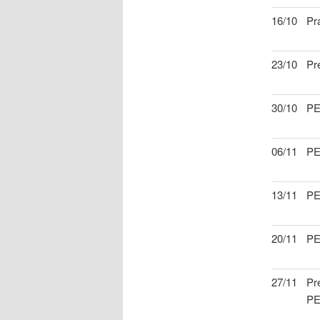
16/10
Pr
23/10
Pr
30/10
P
06/11
P
13/11
P
20/11
P
27/11
Pr
PE