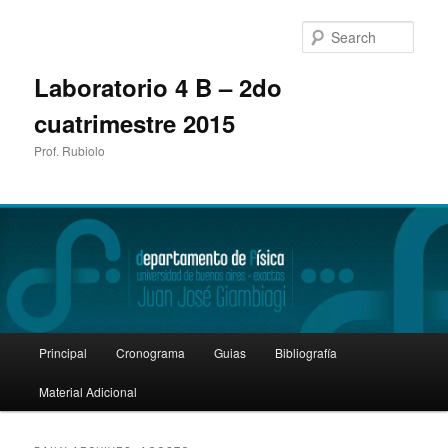
Sear
Laboratorio 4 B – 2do
cuatrimestre 2015
Prof. Rubiolo
Main
Principal
Cronograma
Guias
Bibliografía
Skip
Skip
menu
Material Adicional
to
to
primary
secondary