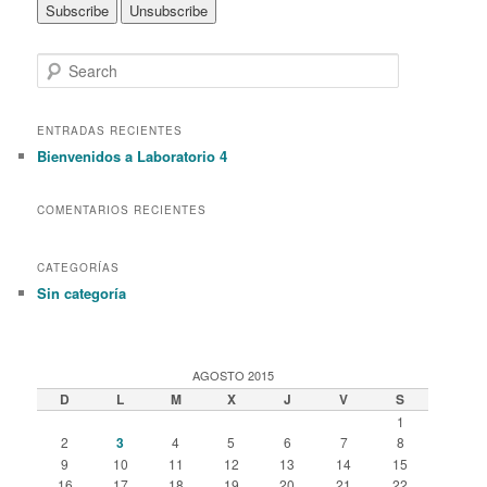
S
e
a
r
ENTRADAS RECIENTES
c
Bienvenidos a Laboratorio 4
h
COMENTARIOS RECIENTES
CATEGORÍAS
Sin categoría
AGOSTO 2015
D
L
M
X
J
V
S
1
2
3
4
5
6
7
8
9
10
11
12
13
14
15
16
17
18
19
20
21
22