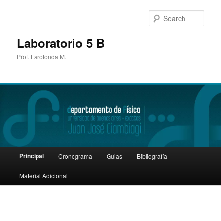
Sear
Laboratorio 5 B
Prof. Larotonda M.
Main
Principal
Cronograma
Guias
Bibliografía
Skip
menu
Material Adicional
to
primary
content