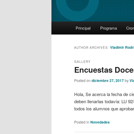
Main
Principal
Programa
Cro
Skip
Skip
menu
to
to
Vladimir Rodr
AUTHOR ARCHIVES:
primary
secondary
GALLERY
Encuestas Doce
content
content
Posted on
diciembre 27, 2017
by
Vl
Hola, Se acerca la fecha de c
deben llenarlas todavía: LU 92
todos los alumnos que aprobar
Posted in
Novedades