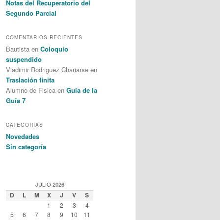
Notas del Recuperatorio del
Segundo Parcial
COMENTARIOS RECIENTES
Bautista en
Coloquio
suspendido
Vladimir Rodriguez Chariarse en
Traslación finita
Alumno de Fisica en
Guía de la
Guía 7
CATEGORÍAS
Novedades
Sin categoría
JULIO 2026
D
L
M
X
J
V
S
1
2
3
4
5
6
7
8
9
10
11