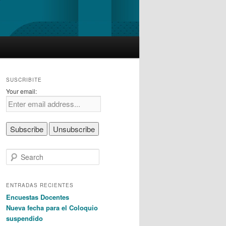
SUSCRIBITE
Your email:
S
e
a
r
ENTRADAS RECIENTES
c
Encuestas Docentes
h
Nueva fecha para el Coloquio
suspendido