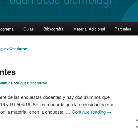
nograma
Guias
Bibliografía
Material Adicional
Parciales
iguez Chariarse
ntes
adimir Rodriguez Chariarse
ierre de las encuestas docentes y hay dos alumnos que
/16 y LU 504/16. Se les recuerda que la necesidad de que
on la materia llenen la encuesta. …
Continue reading
→