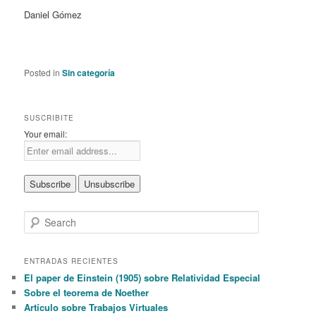
Daniel Gómez
Posted in
Sin categoría
SUSCRIBITE
Your email:
S
e
a
r
ENTRADAS RECIENTES
c
El paper de Einstein (1905) sobre Relatividad Especial
h
Sobre el teorema de Noether
Artículo sobre Trabajos Virtuales