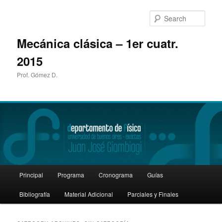
Sear
Mecánica clásica – 1er cuatr.
2015
Prof. Gómez D.
Main
Principal
Programa
Cronograma
Guías
Skip
Skip
menu
Bibliografía
Material Adicional
Parciales y Finales
to
to
primary
secondary