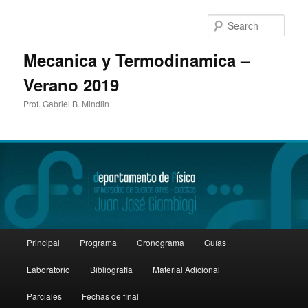
Sear
Mecanica y Termodinamica –
Verano 2019
Prof. Gabriel B. Mindlin
Main
Principal
Programa
Cronograma
Guías
Skip
menu
Laboratorio
Bibliografía
Material Adicional
to
Parciales
Fechas de final
primary