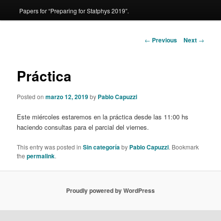
Papers for “Preparing for Statphys 2019″.
content
Post
←
Previous
Next
→
navigation
Práctica
Posted on
marzo 12, 2019
by
Pablo Capuzzi
Este miércoles estaremos en la práctica desde las 11:00 hs
haciendo consultas para el parcial del viernes.
This entry was posted in
Sin categoría
by
Pablo Capuzzi
. Bookmark
the
permalink
.
Proudly powered by WordPress