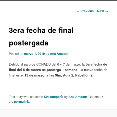
content
Post
←
Previous
Next
→
navigation
3era fecha de final
postergada
Posted on
marzo 1, 2019
by
Ana Amador
Debido al paro de CONADU del 6 y 7 de marzo, la
3era fecha de
final del 6 de marzo se posterga 1 semana
. La nueva fecha de
final es el
13 de marzo, a las 9hs, Aula 2, Pabellón 2.
This entry was posted in
Sin categoría
by
Ana Amador
. Bookmark
the
permalink
.