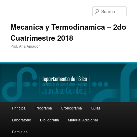
Sear
Mecanica y Termodinamica – 2do
Cuatrimestre 2018
Prof. Ana Amador
Main
Principal
Programa
Cronograma
Guías
Skip
menu
Laboratorio
Bibliografía
Material Adicional
to
Parciales
primary