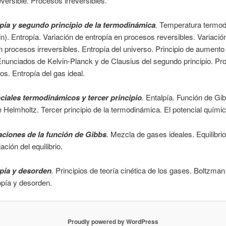
versible. Procesos irreversibles.
pía y segundo principio de la termodinámica
.
Temperatura termo
in). Entropía. Variación de entropía en procesos reversibles. Variació
n procesos irreversibles. Entropía del universo. Principio de aumento 
Enunciados de Kelvin-Planck y de Clausius del segundo principio. P
s. Entropía del gas ideal.
ciales termodinámicos y tercer principio
.
Entalpía. Función de Gib
 Helmholtz. Tercer principio de la termodinámica. El potencial químic
aciones de la función de Gibbs
.
Mezcla de gases ideales. Equilibrio 
ación del equilibrio.
pía y desorden
.
Principios de teoría cinética de los gases. Boltzman
opía y desorden.
Proudly powered by WordPress