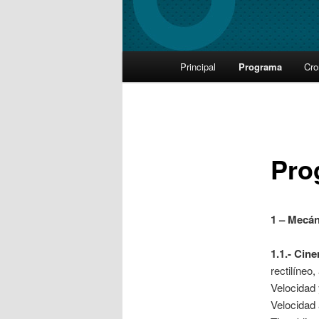
Main
Principal
Programa
Cr
Skip
menu
to
primary
Pro
content
1 – Mecán
1.1.- Cin
rectilíneo
Velocidad 
Velocidad