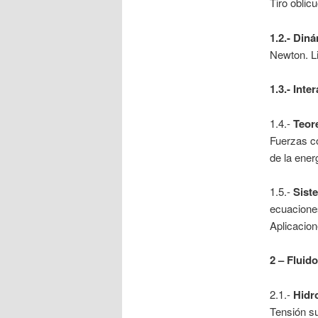
Tiro oblicu
1.2.- Din
Newton. Li
1.3.- Inte
1.4.-
Teor
Fuerzas c
de la ener
1.5.-
Sist
ecuaciones
Aplicacion
2 – Fluid
2.1.-
Hidr
Tensión su