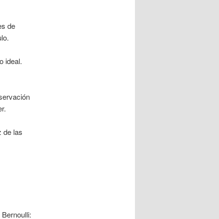
es de
lo.
 ideal.
servación
r.
z de las
Bernoulli: