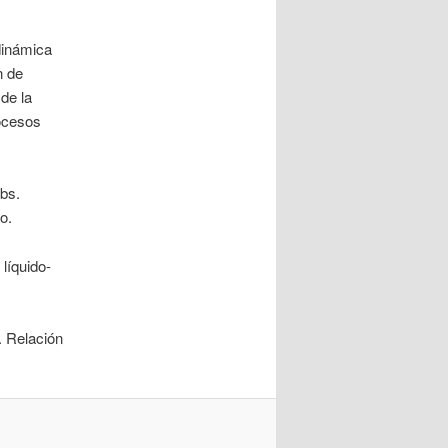
dinámica
n de
de la
rocesos
bs.
o.
líquido-
. Relación