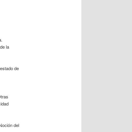
a.
de la
 estado de
Otras
cidad
Noción del