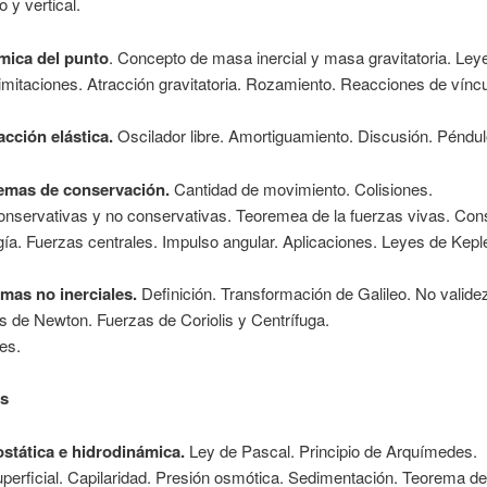
o y vertical.
ámica del punto
. Concepto de masa inercial y masa gravitatoria. Ley
mitaciones. Atracción gravitatoria. Rozamiento. Reacciones de víncu
racción elástica.
Oscilador libre. Amortiguamiento. Discusión. Péndulo
emas de conservación.
Cantidad de movimiento. Colisiones.
onservativas y no conservativas. Teoremea de la fuerzas vivas. Con
gía. Fuerzas centrales. Impulso angular. Aplicaciones. Leyes de Keple
emas no inerciales.
Definición. Transformación de Galileo. No valide
 de Newton. Fuerzas de Coriolis y Centrífuga.
es.
os
ostática e hidrodinámica.
Ley de Pascal. Principio de Arquímedes.
perficial. Capilaridad. Presión osmótica. Sedimentación. Teorema de 