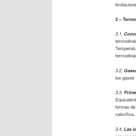
limitacion
3 – Term
3.1.
Conce
termodinám
Temperatur
termodiná
3.2.
Gase
los gases 
3.3.
Prime
Equivalent
formas de 
calorífica
3.4.
Las i