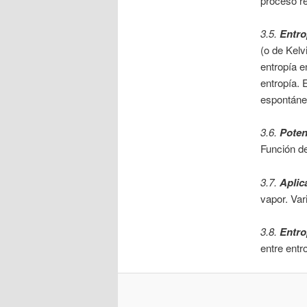
proceso re
3.5.
Entro
(o de Kelv
entropía e
entropía. 
espontáneo
3.6.
Poten
Función de
3.7.
Aplic
vapor. Vari
3.8.
Entro
entre entr