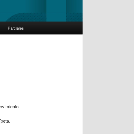
Parciales
movimiento
ípeta.