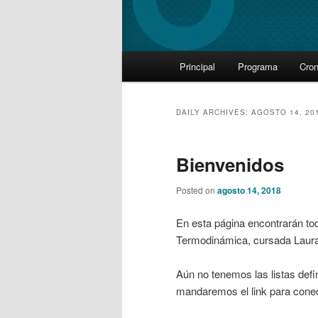
Main
Principal
Programa
Cro
Skip
Skip
menu
to
to
DAILY ARCHIVES:
AGOSTO 14, 20
primary
secondary
Bienvenidos
content
content
Posted on
agosto 14, 2018
En esta página encontrarán to
Termodinámica, cursada Laura
Aún no tenemos las listas defi
mandaremos el link para conec