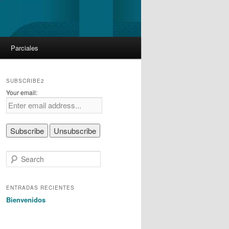
Parciales
SUBSCRIBE2
Your email:
S
e
a
r
ENTRADAS RECIENTES
c
Bienvenidos
h