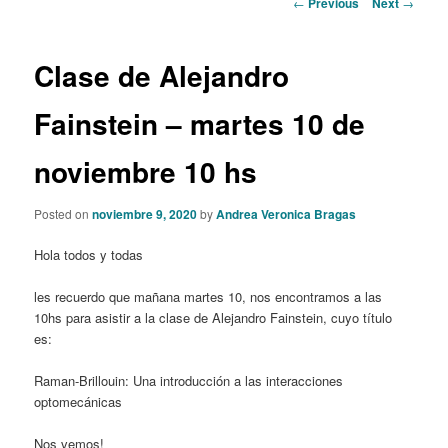
Post
←
Previous
Next
→
navigation
content
Clase de Alejandro
Fainstein – martes 10 de
noviembre 10 hs
Posted on
noviembre 9, 2020
by
Andrea Veronica Bragas
Hola todos y todas
les recuerdo que mañana martes 10, nos encontramos a las
10hs para asistir a la clase de Alejandro Fainstein, cuyo título
es:
Raman-Brillouin: Una introducción a las interacciones
optomecánicas
Nos vemos!