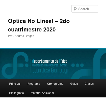
Sear
Optica No Lineal – 2do
cuatrimestre 2020
Prof. Andrea Bragas
Main
Principal
Programa
Cronograma
Guías
Clases
Skip
menu
Bibliografía
Material Adicional
to
primary