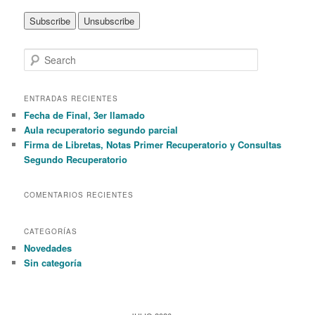
S
e
a
r
ENTRADAS RECIENTES
c
Fecha de Final, 3er llamado
h
Aula recuperatorio segundo parcial
Firma de Libretas, Notas Primer Recuperatorio y Consultas
Segundo Recuperatorio
COMENTARIOS RECIENTES
CATEGORÍAS
Novedades
Sin categoría