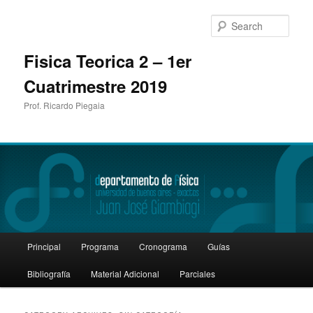
Sear
Fisica Teorica 2 – 1er
Cuatrimestre 2019
Prof. Ricardo Piegaia
Main
Principal
Programa
Cronograma
Guías
Skip
Skip
menu
Bibliografía
Material Adicional
Parciales
to
to
primary
secondary