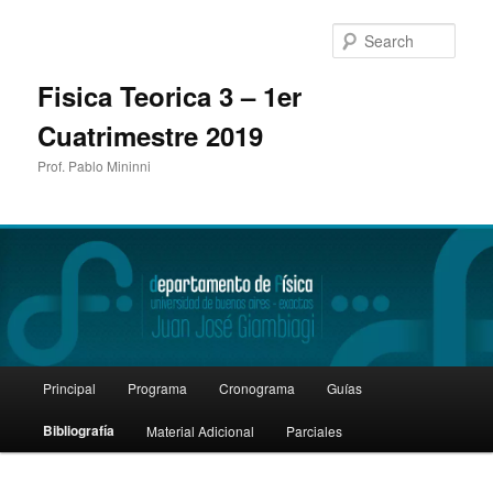
Sear
Fisica Teorica 3 – 1er
Cuatrimestre 2019
Prof. Pablo Mininni
Main
Principal
Programa
Cronograma
Guías
Skip
menu
Bibliografía
Material Adicional
Parciales
to
primary