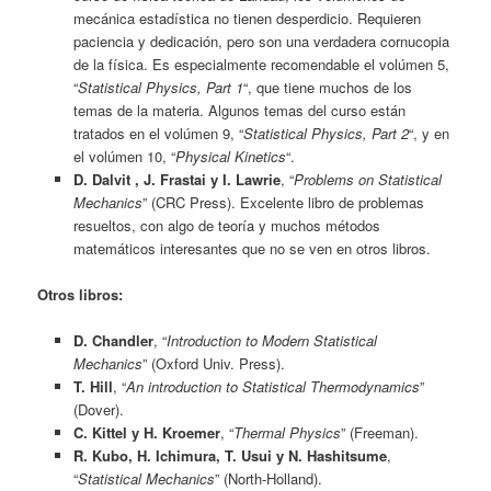
mecánica estadística no tienen desperdicio. Requieren
paciencia y dedicación, pero son una verdadera cornucopia
de la física. Es especialmente recomendable el volúmen 5,
“
Statistical Physics, Part 1
“, que tiene muchos de los
temas de la materia. Algunos temas del curso están
tratados en el volúmen 9, “
Statistical Physics, Part 2
“, y en
el volúmen 10, “
Physical Kinetics
“.
D. Dalvit , J. Frastai y I. Lawrie
, “
Problems on Statistical
Mechanics
” (CRC Press). Excelente libro de problemas
resueltos, con algo de teoría y muchos métodos
matemáticos interesantes que no se ven en otros libros.
Otros libros:
D. Chandler
, “
Introduction to Modern Statistical
Mechanics
” (Oxford Univ. Press).
T. Hill
, “
An introduction to Statistical Thermodynamics
”
(Dover).
C. Kittel y H. Kroemer
, “
Thermal Physics
” (Freeman).
R. Kubo, H. Ichimura, T. Usui y N. Hashitsume
,
“
Statistical Mechanics
” (North-Holland).