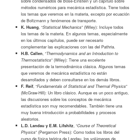
sobre condensados de Bose-Einstein y un capítulo sobre
métodos numéricos para mecánica estadística. Tiene todos
los temas que veremos en la materia, excepto por ecuación
de Boltzmann y fenómenos de transporte.
K. Huang
, “
Statistical Mechanics
” (Wiley): Incluye todos
los temas de la materia. En algunos temas, especialmente
en los últimos capítulos, puede ser necesario
complementar las explicaciones con las del Pathria.
H.B. Callen
, “
Thermodynamics and an Introduction to
Thermostatistics
” (Wiley): Tiene una excelente
presentación de la termodinámica clásica. Algunos temas
que veremos de mecánica estadística no están
desarrollados y deben consultarse en los demás libros.
F. Reif
, “
Fundamentals of Statistical and Thermal Physics
”
(McGraw-Hill): Un libro clásico. Aunque es un poco antiguo,
las discusiones sobre los conceptos de mecánica
estadística son muy recomendables. También tiene una
muy buena introducción a probabilidades y procesos
aleatorios.
L.D. Landau y E.M. Lifshitz
, “
Course of Theoretical
Physics
” (Pergamon Press): Como todos los libros del
curso de física teórica de Landau, los volúmenes de