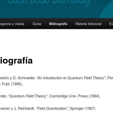
nograma y clases
Guías
Bibliografía
Material Adicional
Ev
iografía
eskin y D. Schroeder,
“An Introduction to Quantum Field Theory”
, Pe
 Publ. (1995).
yder,
“Quantum Field Theory
“, Cambridge Univ. Press (1984).
reiner y J. Reinhardt,
“Field Quantization”
, Springer (1997).