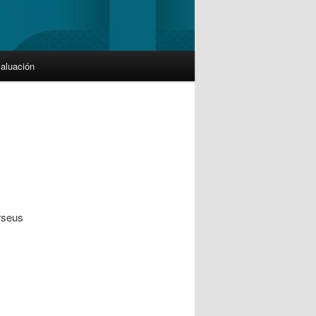
aluación
rseus