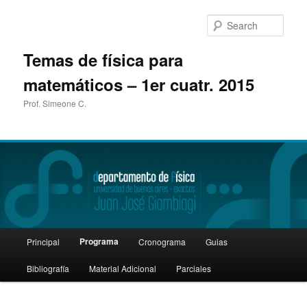
Sear
Temas de física para
matemáticos – 1er cuatr. 2015
Prof. Simeone C.
Main
Programa
Principal
Cronograma
Guias
Skip
menu
Bibliografía
Material Adicional
Parciales
to
primary