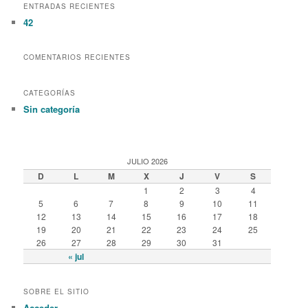
r
ENTRADAS RECIENTES
c
42
h
COMENTARIOS RECIENTES
CATEGORÍAS
Sin categoría
JULIO 2026
D
L
M
X
J
V
S
1
2
3
4
5
6
7
8
9
10
11
12
13
14
15
16
17
18
19
20
21
22
23
24
25
26
27
28
29
30
31
« jul
SOBRE EL SITIO
Acceder