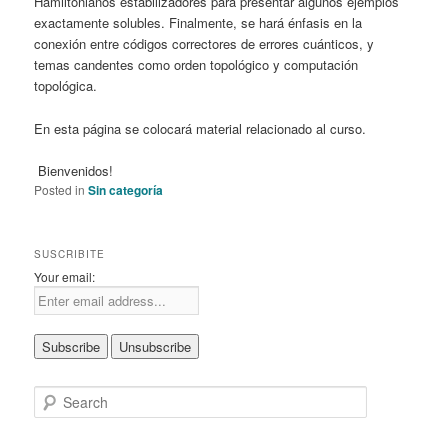
Hamiltonianos estabilizadores para presentar algunos ejemplos
exactamente solubles. Finalmente, se hará énfasis en la
conexión entre códigos correctores de errores cuánticos, y
temas candentes como orden topológico y computación
topológica.
En esta página se colocará material relacionado al curso.
Bienvenidos!
Posted in
Sin categoría
SUSCRIBITE
Your email:
S
e
a