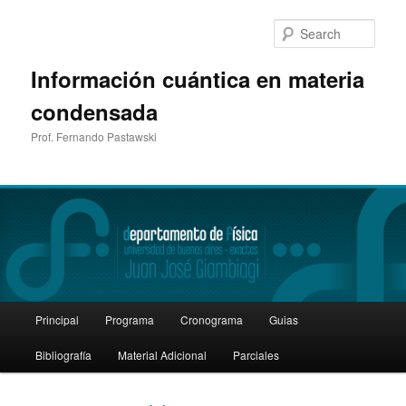
Sear
Información cuántica en materia
condensada
Prof. Fernando Pastawski
Main
Principal
Programa
Cronograma
Guias
Skip
Skip
menu
Bibliografía
Material Adicional
Parciales
to
to
primary
secondary