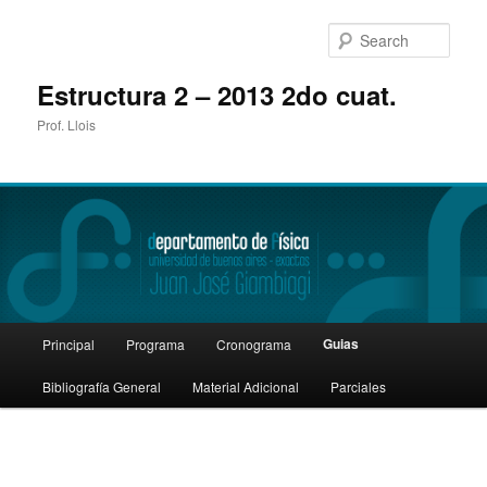
Sear
Estructura 2 – 2013 2do cuat.
Prof. Llois
Main
Guias
Principal
Programa
Cronograma
Skip
menu
Bibliografía General
Material Adicional
Parciales
to
primary
content