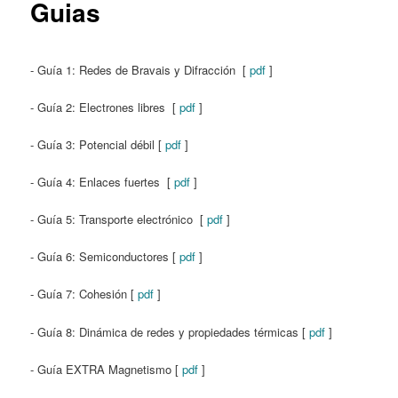
Guias
- Guía 1: Redes de Bravais y Difracción [
pdf
]
- Guía 2: Electrones libres [
pdf
]
- Guía 3: Potencial débil [
pdf
]
- Guía 4: Enlaces fuertes [
pdf
]
- Guía 5: Transporte electrónico [
pdf
]
- Guía 6: Semiconductores [
pdf
]
- Guía 7: Cohesión [
pdf
]
- Guía 8: Dinámica de redes y propiedades térmicas [
pdf
]
- Guía EXTRA Magnetismo [
pdf
]