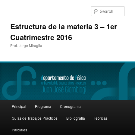
Sear
Estructura de la materia 3 – 1er
Cuatrimestre 2016
Prof. Jorge Miraglia
Main
Principal
Programa
Cronograma
Skip
Skip
menu
Guías de Trabajos Prácticos
Bibliografía
Teóricas
to
to
Parciales
primary
secondary