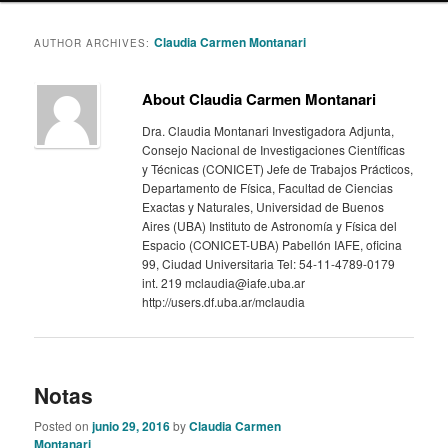
content
content
Claudia Carmen Montanari
AUTHOR ARCHIVES:
About Claudia Carmen Montanari
Dra. Claudia Montanari Investigadora Adjunta,
Consejo Nacional de Investigaciones Científicas
y Técnicas (CONICET) Jefe de Trabajos Prácticos,
Departamento de Física, Facultad de Ciencias
Exactas y Naturales, Universidad de Buenos
Aires (UBA) Instituto de Astronomía y Física del
Espacio (CONICET-UBA) Pabellón IAFE, oficina
99, Ciudad Universitaria Tel: 54-11-4789-0179
int. 219 mclaudia@iafe.uba.ar
http://users.df.uba.ar/mclaudia
Notas
Posted on
junio 29, 2016
by
Claudia Carmen
Montanari