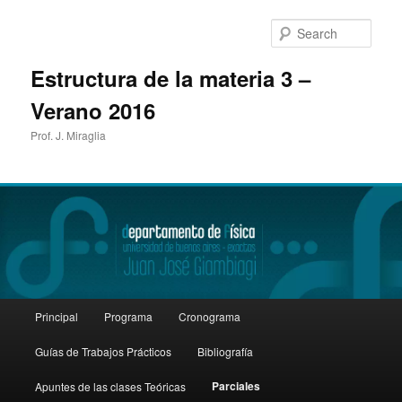
Sear
Estructura de la materia 3 –
Verano 2016
Prof. J. Miraglia
Main
Principal
Programa
Cronograma
Skip
menu
Guías de Trabajos Prácticos
Bibliografía
to
Parciales
Apuntes de las clases Teóricas
primary