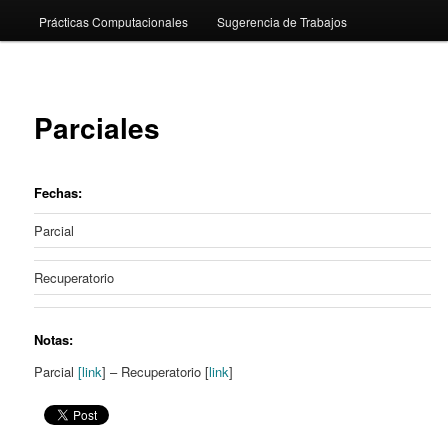
Prácticas Computacionales
Sugerencia de Trabajos
content
Parciales
Fechas:
Parcial
Recuperatorio
Notas:
Parcial
[link
] – Recuperatorio [
link
]