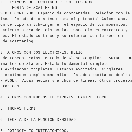
2.  ESTADOS DEL CONTINUO DE UN ELECTRON.

    TEORIA DE SCATTERING.

OS DEL CONTINUO. Espacio de coordenadas. Relación con la

plana. Estado de continuo para el potencial Culombiano.

ion de Lippman Schwinger en el espacio de los momentos.

rtamiento a grandes distancias. Condiciones entrantes y

ntes. El estado continuo y su relación con la sección

 de scattering.

3. ATOMOS CON DOS ELECTRONES. HELIO.

o de LeSech-Frolov. Método de Close Coupling. HARTREE FOC
minantes de Slater. Estado fundamental singlete.

os excitados: tripletes. Estados excitados: singletes.

os excitados simples mas altos. Estados excitados dobles.
ON AUGER. Vidas medias y anchos de lineas. Otros procesos
tronicos.

 4. ATOMOS CON MUCHOS ELECTRONES. HARTREE FOCK.

5. THOMAS FERMI.

6. TEORIA DE LA FUNCION DENSIDAD.

7. POTENCIALES INTERATOMICOS.
