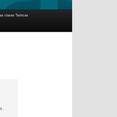
as clases Teóricas
E.
