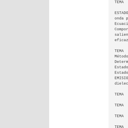
TEMA  
      
ESTAD
onda 
Ecuac
Compo
salie
eficaz
TEMA  
Métod
Deter
Estad
Estad
EMISI
dielec
TEMA 
TEMA  
TEMA  
TEMA  