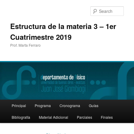
Sear
Estructura de la materia 3 – 1er
Cuatrimestre 2019
Prof. Marta Ferraro
Main
Principal
Programa
Cronograma
Guías
Skip
Skip
menu
Bibliografía
Material Adicional
Parciales
Finales
to
to
primary
secondary