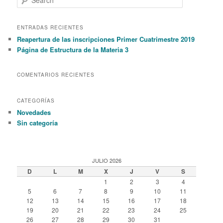
e
a
r
ENTRADAS RECIENTES
c
Reapertura de las inscripciones Primer Cuatrimestre 2019
h
Página de Estructura de la Materia 3
COMENTARIOS RECIENTES
CATEGORÍAS
Novedades
Sin categoría
JULIO 2026
D
L
M
X
J
V
S
1
2
3
4
5
6
7
8
9
10
11
12
13
14
15
16
17
18
19
20
21
22
23
24
25
26
27
28
29
30
31