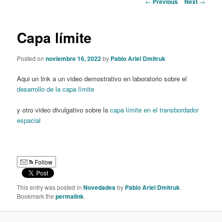
Post
←
Previous
Next
→
navigation
content
Capa límite
Posted on
noviembre 16, 2022
by
Pablo Ariel Dmitruk
Aqui un link a un video demostrativo en laboratorio sobre el
desarrollo de la capa límite
y otro video divulgativo sobre la
capa límite en el transbordador
espacial
Follow
This entry was posted in
Novedades
by
Pablo Ariel Dmitruk
.
Bookmark the
permalink
.