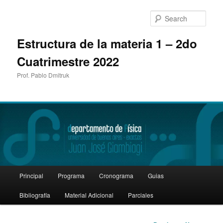
Sear
Estructura de la materia 1 – 2do
Cuatrimestre 2022
Prof. Pablo Dmitruk
Main
Principal
Programa
Cronograma
Guias
Skip
menu
Bibliografía
Material Adicional
Parciales
to
primary